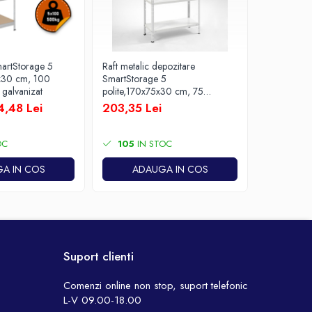
martStorage 5
Raft metalic depozitare
Raft metali
5x30 cm, 100
SmartStorage 5
polite, 17
 galvanizat
polite,170x75x30 cm, 75
kg/polita M
kg/polita metalica, alb
4,48 Lei
203,35 Lei
109,84 L
OC
105
IN STOC
100
IN
A IN COS
ADAUGA IN COS
AD
Suport clienti
Comenzi online non stop, suport telefonic
L-V 09.00-18.00