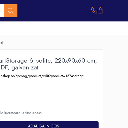
at
artStorage 6 polite, 220x90x60 cm,
DF, galvanizat
liceshop.ro/gomag/product/edit?product=157#torage
le lucratoare la tine acasa
ADAUGA IN COS