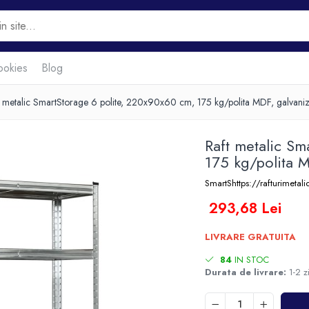
ookies
Blog
t metalic SmartStorage 6 polite, 220x90x60 cm, 175 kg/polita MDF, galvaniz
Raft metalic Sm
175 kg/polita M
SmartShttps://rafturimeta
293,68 Lei
LIVRARE GRATUITA
84
IN STOC
Durata de livrare:
1-2 zi