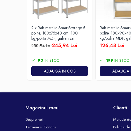
2 x Raft metalic SmartStorage 5
Raft metalic Smar
polite, 180x75x40 cm, 100
polite, 180x90x4
kg/polita MDF, galvanizat
kg/polita MDF, gal
245,94 Lei
126,48 Lei
250,94 Lei
90
IN STOC
199
IN STOC
ADAUGA IN COS
ADAUGA 
Magazinul meu
Clienti
Despre noi
Metode de
Termeni si Conditii
Politica de