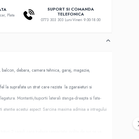
SUPORT SI COMANDA
ATA
TELEFONICA
car, Plata
0773 303 303 Luni-Vineri 9.00-18.00
, balcon, debara, camera tehnica, garaj, magazie,
l la suprafata un strat care rezista la zgaraieturi si
atura. Montantii/suportii laterali stanga-dreapta si fata-
ati atentie acestui aspect. Sarcina maxima admisa a intregului
t totusi 2 reguli care trebuie respectate: polita de sus se va
comandam ca polita de jos fie instalata la 10-15 cm de