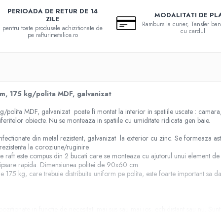
PERIOADA DE RETUR DE 14
MODALITATI DE PL
ZILE
Ramburs la curier, Tansfer ban
pentru toate produsele achizitionate de
cu cardul
pe rafturimetalice.ro
m, 175 kg/polita MDF, galvanizat
lita MDF, galvanizat poate fi montat la interior in spatiile uscate : camara
eritelor obiecte. Nu se monteaza in spatiile cu umiditate ridicata gen baie.
fectionate din metal rezistent, galvanizat la exterior cu zinc. Se formeaza astfe
rezistenta la coroziune/ruginire.
 raft este compus din 2 bucati care se monteaza cu ajutorul unui element de leg
lipsare rapida. Dimensiunea politei de 90x60 cm.
e 175 kg, care trebuie distribuita uniform pe polita, este foarte important sa d
fi pozitionate in functie de necesitati mai sus sau mai jos, echidistant sau nu. Sun
gala cu adancimea raftului, in cazul de fata 60 cm, pentru stabilitate. Noi re