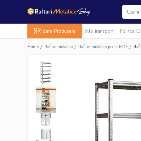
Toate Produsele
Toate Produsele
Info transport
Politica C
Acasa
Rafturi metalice
Home /
Rafturi metalice /
Rafturi metalice polita MDF /
Raf
Scari metalice
Echipamente transport
Promotii
Intrebari frecvente
Contact
EN-GROS