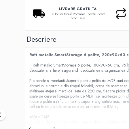
LIVRARE GRATUITA
Pe tot teritoriul Romaniei pentru toate
produsele
Descriere
Raft metalic SmartStorage 6 polite, 220x90x60 c
Raft metalic SmartStorage 6 polite, 180x90x60 cm,175 kg/po
depozite si arhive, asigurand depozitarea si organizarea dif
Picioarele si montantii/suportii pentru polita de MDF sunt con
abraziunile normale din timpul folosirii, ofera de asemenea 
Inaltimea etajerei metalice este de 220 cm, fiecare picior de
spate pe care se fixeaza polita de MDF se monteaza prin c
Fiecare polita a raftului metalic suporta o greutate maxima d
raft cu toate politele incarcate uniform este de 875 kg.
AVANTAJE
- Distanta dintre politele raftului este reglabila, politele pot 
monta la ultima gaura iar ce-a de jos la o inaltime maxima e