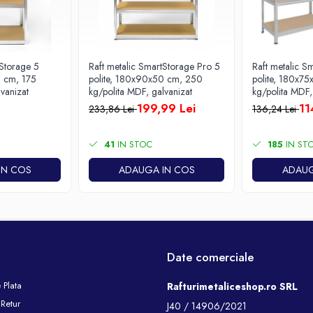
tStorage 5
Raft metalic SmartStorage Pro 5
Raft metalic S
0 cm, 175
polite, 180x90x50 cm, 250
polite, 180x7
vanizat
kg/polita MDF, galvanizat
kg/polita MDF,
199,99 Lei
11
233,86 Lei
136,24 Lei
41
IN STOC
185
IN ST
IN COS
ADAUGA IN COS
ADAUG
Date comerciale
 Plata
Rafturimetaliceshop.ro SRL
 Retur
J40 / 14906/2021