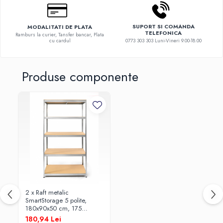
SUPORT SI COMANDA
MODALITATI DE PLATA
TELEFONICA
Ramburs la curier, Tansfer bancar, Plata
cu cardul
0773 303 303 Luni-Vineri 9.00-18.00
Produse componente
2 x Raft metalic
SmartStorage 5 polite,
180x90x50 cm, 175
kg/polita MDF, galvanizat
180,94 Lei