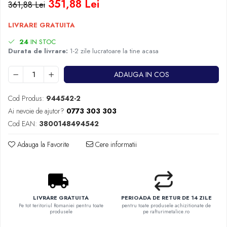
351,88 Lei
361,88 Lei
LIVRARE GRATUITA
24
IN STOC
Durata de livrare:
1-2 zile lucratoare la tine acasa
ADAUGA IN COS
Cod Produs:
944542-2
Ai nevoie de ajutor?
0773 303 303
Cod EAN:
3800148494542
Adauga la Favorite
Cere informatii
LIVRARE GRATUITA
PERIOADA DE RETUR DE 14 ZILE
Pe tot teritoriul Romaniei pentru toate
pentru toate produsele achizitionate de
produsele
pe rafturimetalice.ro