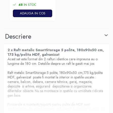
48
IN STOC
ADAUGA IN COS
Descriere
2 x Raft metalic SmartStorage 5 polite, 180x90x50 cm,
175 kg/polita MDF, galvanizat
Acest set este format din 2 rafturi identice care impreuna au o
lungime de 180 cm. Detaliile despre un raft le gasiti mai jos:
Raft metalic SmartStorage 5 polite, 180x90x50 cm,175 kg/polita
MDF, galvanizat poate fi montat la interior in spatiile uscate :
camara, balcon, debara, camera tehnica, garaj, magazie,
depozite si arhive, asigurand depozitarea si organizarea
diferitelor obiecte. Nu se monteaza in spatiile cu umiditate ridicata
gen baie.
Picioarele si montantii/suportii pentru polita de MDF sunt
confectionate din metal rezistent, galvanizat la exterior cu zinc. Se