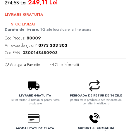
249,11 Lei
274,53 Lei
LIVRARE GRATUITA
STOC EPUIZAT
Durata de livrare:
1-2 zile lucratoare la tine acasa
Cod Produs:
80009
Ai nevoie de ajutor?
0773 303 303
Cod EAN:
3800148480903
Adauga la Favorite
Cere informatii
LIVRARE GRATUITA
PERIOADA DE RETUR DE 14 ZILE
Pe tot teritoriul Romaniei pentru toate
pentru toate produsele achizitionate de
produsele
pe rafturimetalice.ro
SUPORT SI COMANDA
MODALITATI DE PLATA