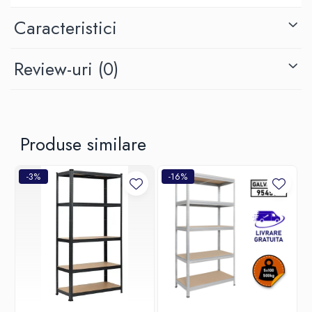
Caracteristici
Picioarele si montantii/suportii pentru polita de MDF sunt
Review-uri
(0)
confectionate din metal rezistent, galvanizat la exterior cu zinc.
Se formeaza astfel la suprafata un strat care rezista la zgaraieturi
Produse similare
si abraziunile normale din timpul folosirii, ofera de asemenea
rezistenta la coroziune/ruginire.
-3%
-16%
Inaltimea etajerei metalice este de 200 cm, fiecare picior de raft
este compus din 2 bucati care se monteaza cu ajutorul unui
element de legatura. Montantii/suportii laterali stanga-dreapta si
fata-spate pe care se fixeaza polita de MDF se monteaza prin
clipsare rapida. Dimensiunea politei de 100x40 cm.