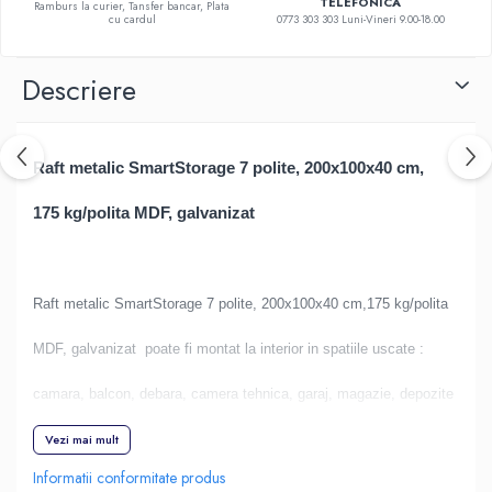
TELEFONICA
Ramburs la curier, Tansfer bancar, Plata
cu cardul
0773 303 303 Luni-Vineri 9.00-18.00
Descriere
Raft metalic SmartStorage 7 polite, 200x100x40 cm,
175 kg/polita MDF, galvanizat
Raft metalic SmartStorage 7 polite, 200x100x40 cm,175 kg/polita
MDF, galvanizat
poate fi montat la interior in spatiile uscate :
camara, balcon, debara, camera tehnica, garaj, magazie, depozite
si arhive, asigurand depozitarea si organizarea diferitelor
Vezi mai mult
Informatii conformitate produs
obiecte. Nu se monteaza in spatiile cu umiditate ridicata gen baie.