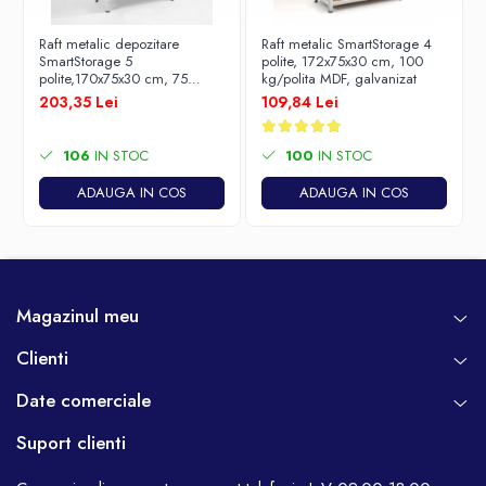
Raft metalic depozitare
Raft metalic SmartStorage 4
SmartStorage 5
polite, 172x75x30 cm, 100
polite,170x75x30 cm, 75
kg/polita MDF, galvanizat
kg/polita metalica, alb
203,35 Lei
109,84 Lei
106
IN STOC
100
IN STOC
ADAUGA IN COS
ADAUGA IN COS
Magazinul meu
Clienti
Date comerciale
Suport clienti