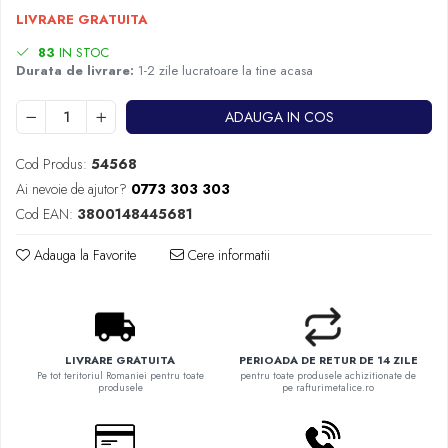
LIVRARE GRATUITA
83
IN STOC
Durata de livrare:
1-2 zile lucratoare la tine acasa
ADAUGA IN COS
Cod Produs:
54568
Ai nevoie de ajutor?
0773 303 303
Cod EAN:
3800148445681
Adauga la Favorite
Cere informatii
LIVRARE GRATUITA
PERIOADA DE RETUR DE 14 ZILE
Pe tot teritoriul Romaniei pentru toate
pentru toate produsele achizitionate de
produsele
pe rafturimetalice.ro