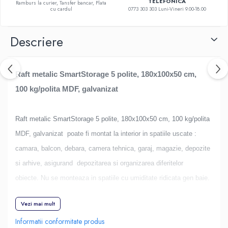
TELEFONICA
Ramburs la curier, Tansfer bancar, Plata
cu cardul
0773 303 303 Luni-Vineri 9.00-18.00
Descriere
Raft metalic SmartStorage 5 polite, 180x100x50 cm,
100 kg/polita MDF, galvanizat
Raft metalic SmartStorage 5 polite, 180x100x50 cm, 100 kg/polita
MDF, galvanizat
poate fi montat la interior in spatiile uscate :
camara, balcon, debara, camera tehnica, garaj, magazie, depozite
si arhive, asigurand depozitarea si organizarea diferitelor
obiecte. Nu se monteaza in spatiile cu umiditate ridicata gen baie.
Vezi mai mult
Picioarele si montantii/suportii pentru polita de MDF sunt
Informatii conformitate produs
confectionate din metal rezistent, galvanizat la exterior cu zinc.