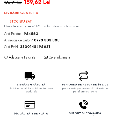
159,62 Lei
176,91 Lei
LIVRARE GRATUITA
STOC EPUIZAT
Durata de livrare:
1-2 zile lucratoare la tine acas
Cod Produs:
954563
Ai nevoie de ajutor?
0773 303 303
Cod EAN:
3800148495631
Adauga la Favorite
Cere informatii
LIVRARE GRATUITA
PERIOADA DE RETUR DE 14 ZILE
Pe tot teritoriul Romaniei pentru toate
pentru toate produsele achizitionate de
produsele
pe rafturimetalice.ro
SUPORT SI COMANDA
MODALITATI DE PLATA