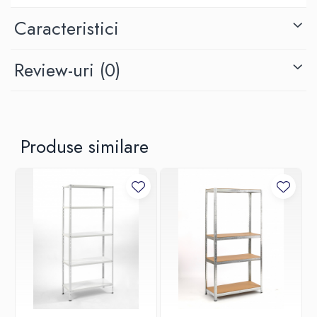
Se formeaza astfel la suprafata un strat care rezista la zgaraieturi
Caracteristici
si abraziunile normale din timpul folosirii, ofera de asemenea
rezistenta la coroziune/ruginire.
Review-uri
(0)
Inaltimea etajerei metalice este de 180 cm, fiecare picior de raft
este compus din 2 bucati care se monteaza cu ajutorul unui
element de legatura. Montantii/suportii laterali stanga-dreapta si
fata-spate pe care se fixeaza polita de MDF se monteaza prin
Produse similare
clipsare rapida. Dimensiunea politei de 100x50 cm.
Fiecare polita a raftului metalic suporta o greutate maxima de 175
kg, care trebuie distribuita uniform pe polita, este foarte important
sa dati atentie acestui aspect. Sarcina maxima admisa a intregului
raft cu toate politele incarcate uniform este de 875 kg.
AVANTAJE
- Distanta dintre politele raftului este reglabila, politele pot fi