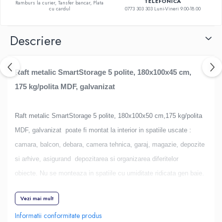
TELEFONICA
Ramburs la curier, Tansfer bancar, Plata
cu cardul
0773 303 303 Luni-Vineri 9.00-18.00
Descriere
Raft metalic SmartStorage 5 polite, 180x100x45 cm,
175 kg/polita MDF, galvanizat
Raft metalic SmartStorage 5 polite, 180x100x50 cm,175 kg/polita
MDF, galvanizat
poate fi montat la interior in spatiile uscate :
camara, balcon, debara, camera tehnica, garaj, magazie, depozite
si arhive, asigurand depozitarea si organizarea diferitelor
obiecte. Nu se monteaza in spatiile cu umiditate ridicata gen baie.
Vezi mai mult
Picioarele si montantii/suportii pentru polita de MDF sunt
Informatii conformitate produs
confectionate din metal rezistent, galvanizat la exterior cu zinc.