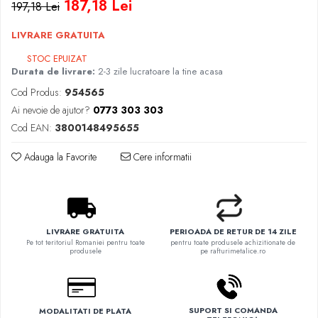
187,18 Lei
197,18 Lei
LIVRARE GRATUITA
STOC EPUIZAT
Durata de livrare:
2-3 zile lucratoare la tine acasa
Cod Produs:
954565
Ai nevoie de ajutor?
0773 303 303
Cod EAN:
3800148495655
Adauga la Favorite
Cere informatii
LIVRARE GRATUITA
PERIOADA DE RETUR DE 14 ZILE
Pe tot teritoriul Romaniei pentru toate
pentru toate produsele achizitionate de
produsele
pe rafturimetalice.ro
SUPORT SI COMANDA
MODALITATI DE PLATA