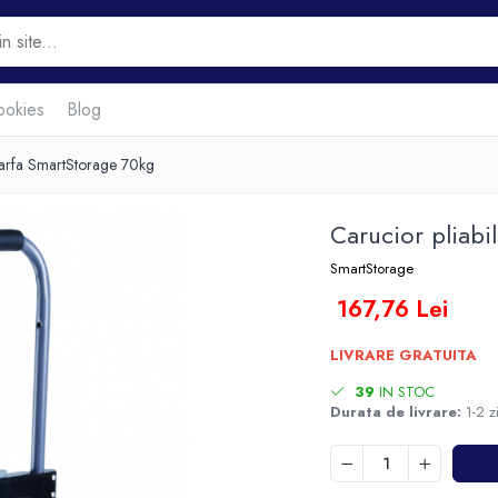
ookies
Blog
 marfa SmartStorage 70kg
Carucior pliabi
SmartStorage
167,76 Lei
LIVRARE GRATUITA
39
IN STOC
Durata de livrare:
1-2 zi