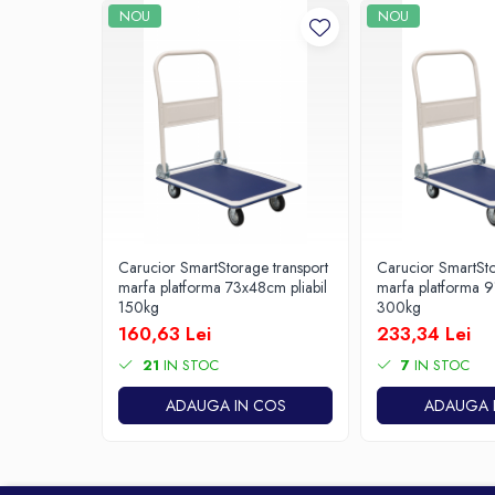
NOU
NOU
Carucior SmartStorage transport
Carucior SmartSto
marfa platforma 73x48cm pliabil
marfa platforma 9
150kg
300kg
160,63 Lei
233,34 Lei
21
IN STOC
7
IN STOC
ADAUGA IN COS
ADAUGA 