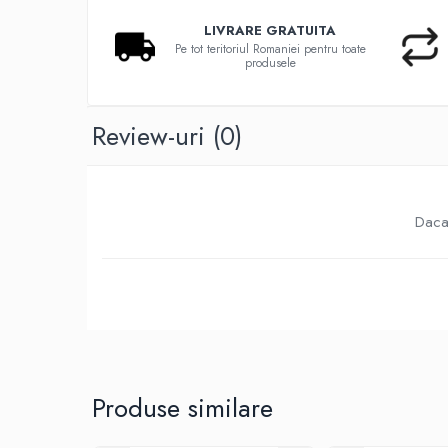
LIVRARE GRATUITA
Pe tot teritoriul Romaniei pentru toate
produsele
Review-uri
(0)
Daca 
Produse similare