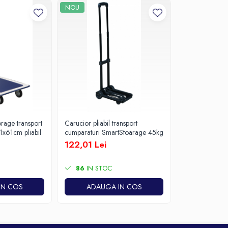
NOU
rage transport
Carucior pliabil transport
1x61cm pliabil
cumparaturi SmartStoarage 45kg
122,01 Lei
86
IN STOC
IN COS
ADAUGA IN COS