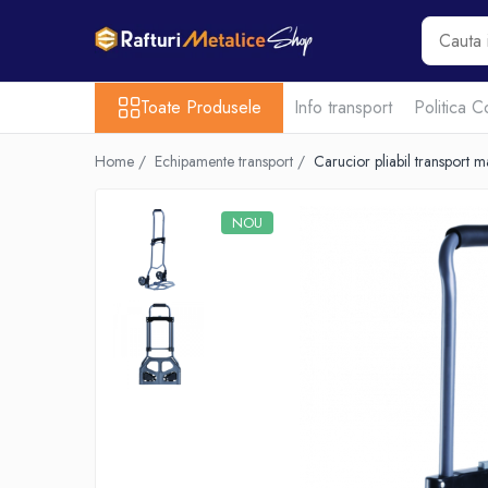
Toate Produsele
Toate Produsele
Info transport
Politica C
Acasa
Rafturi metalice
Home /
Echipamente transport /
Carucior pliabil transport
Scari metalice
Echipamente transport
NOU
Promotii
Intrebari frecvente
Contact
EN-GROS