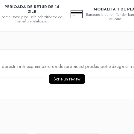
PERIOADA DE RETUR DE 14
MODALITATI DE PL
ZILE
Ramburs la curier, Tansfer ban
pentru toate produsele achizitionate de
cu cardul
pe rafturimetalice.ro
doresti sa iti exprimi parerea despre acest produs poti adauga un r
Scrie un review